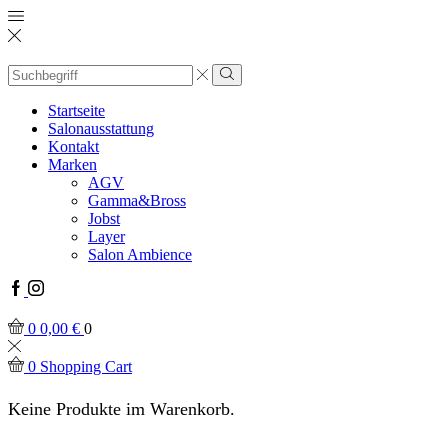
Startseite
Salonausstattung
Kontakt
Marken
AGV
Gamma&Bross
Jobst
Layer
Salon Ambience
0
0,00
€
0
0
Shopping Cart
Keine Produkte im Warenkorb.