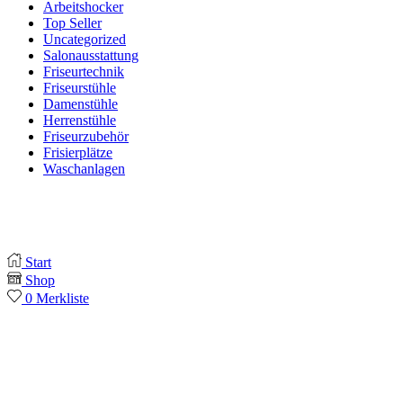
Arbeitshocker
Top Seller
Uncategorized
Salonausstattung
Friseurtechnik
Friseurstühle
Damenstühle
Herrenstühle
Friseurzubehör
Frisierplätze
Waschanlagen
Start
Shop
0
Merkliste