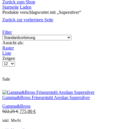
Zurück zum Shop
Startseite
Laden
Produkte verschlagwortet mit „Supersilver“
Zurück zur vorherigen Seite
Filter
Ansicht als:
Raster
Liste
Zeigen
Sale
Gamma&Bross Friseurstuhl Aeolian Supersilver
Gamma&Bross
922,25
€
775,00
€
inkl. MwSt.