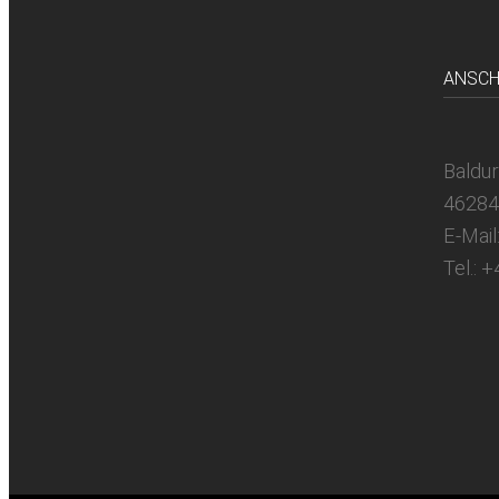
ANSCH
Baldur
46284
E-Mail
Tel.: 