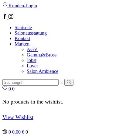
Kunden-Login
Startseite
Salonausstattung
Kontakt
Marken
AGV
Gamma&Bross
Jobst
Layer
Salon Ambience
0
0
No products in the wishlist.
View Wishlist
0
0,00
€
0