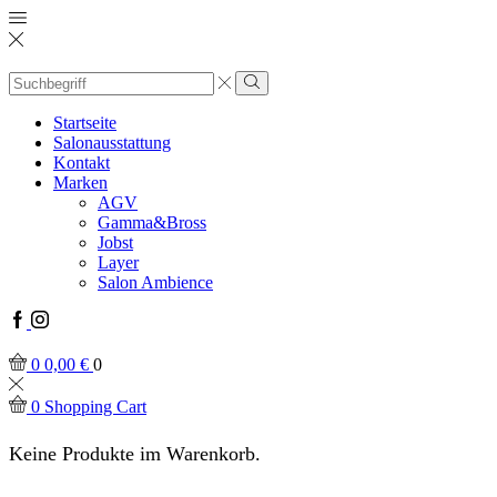
Startseite
Salonausstattung
Kontakt
Marken
AGV
Gamma&Bross
Jobst
Layer
Salon Ambience
0
0,00
€
0
0
Shopping Cart
Keine Produkte im Warenkorb.