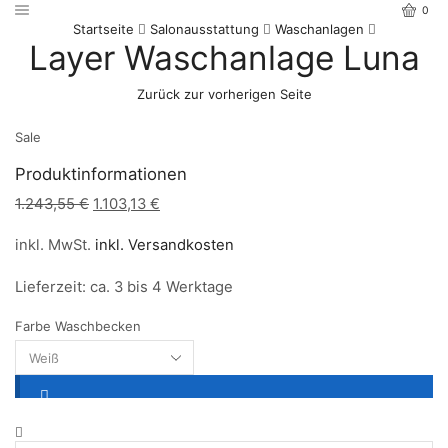
0
Startseite
Salonausstattung
Waschanlagen
Layer Waschanlage Luna
Zurück zur vorherigen Seite
Sale
Produktinformationen
Ursprünglicher
Aktueller
1.243,55
€
1.103,13
€
Preis
Preis
inkl. MwSt.
inkl. Versandkosten
war:
ist:
1.243,55 €
1.103,13 €.
Lieferzeit:
ca. 3 bis 4 Werktage
Farbe Waschbecken
Layer