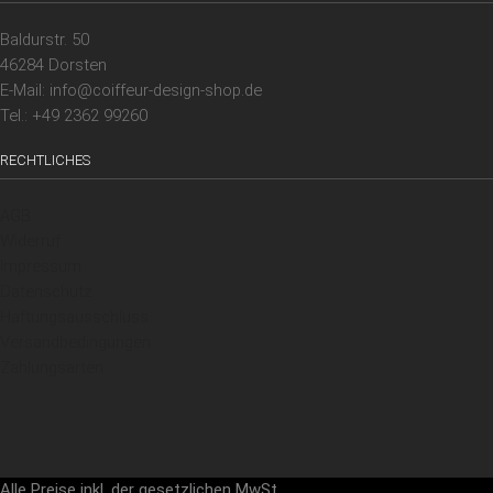
Baldurstr. 50
46284 Dorsten
E-Mail: info@coiffeur-design-shop.de
Tel.: +49 2362 99260
RECHTLICHES
AGB
Widerruf
Impressum
Datenschutz
Haftungsausschluss
Versandbedingungen
Zahlungsarten
Alle Preise inkl. der gesetzlichen MwSt.