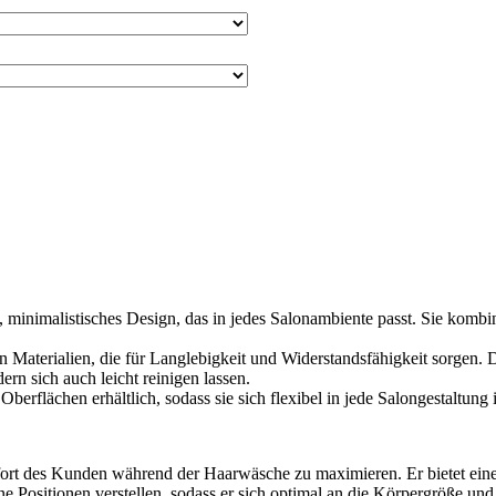
minimalistisches Design, das in jedes Salonambiente passt. Sie kombini
n Materialien, die für Langlebigkeit und Widerstandsfähigkeit sorgen. D
ern sich auch leicht reinigen lassen.
erflächen erhältlich, sodass sie sich flexibel in jede Salongestaltung in
fort des Kunden während der Haarwäsche zu maximieren. Er bietet eine
dene Positionen verstellen, sodass er sich optimal an die Körpergröße u