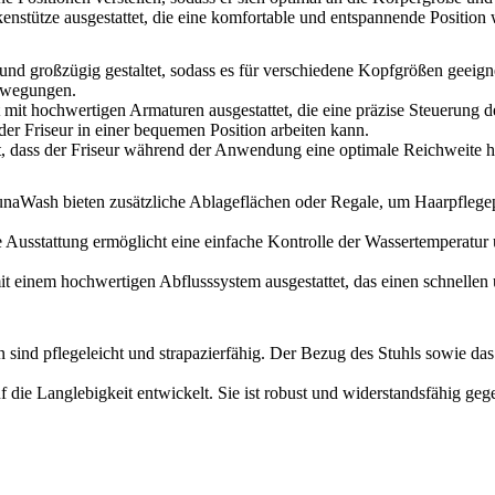
ackenstütze ausgestattet, die eine komfortable und entspannende Positi
nd großzügig gestaltet, sodass es für verschiedene Kopfgrößen geeignet
Bewegungen.
t mit hochwertigen Armaturen ausgestattet, die eine präzise Steuerung 
der Friseur in einer bequemen Position arbeiten kann.
, dass der Friseur während der Anwendung eine optimale Reichweite hat
unaWash bieten zusätzliche Ablageflächen oder Regale, um Haarpflege
e Ausstattung ermöglicht eine einfache Kontrolle der Wassertemperatur 
einem hochwertigen Abflusssystem ausgestattet, das einen schnellen u
n sind pflegeleicht und strapazierfähig. Der Bezug des Stuhls sowie da
die Langlebigkeit entwickelt. Sie ist robust und widerstandsfähig geg