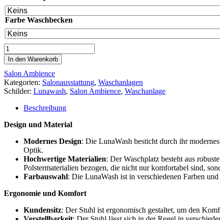
Farbe Waschbecken
In den Warenkorb
Salon Ambience
Kategorien:
Salonausstattung
,
Waschanlagen
Schilder:
Lunawash
,
Salon Ambience
,
Waschanlage
Beschreibung
Design und Material
Modernes Design
: Die LunaWash besticht durch ihr modernes, 
Optik.
Hochwertige Materialien
: Der Waschplatz besteht aus robuste
Polstermaterialien bezogen, die nicht nur komfortabel sind, sond
Farbauswahl
: Die LunaWash ist in verschiedenen Farben und Ob
Ergonomie und Komfort
Kundensitz
: Der Stuhl ist ergonomisch gestaltet, um den Kom
Verstellbarkeit
: Der Stuhl lässt sich in der Regel in verschie