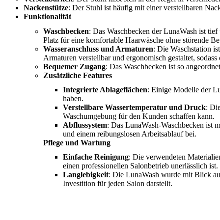
Nackenstütze
: Der Stuhl ist häufig mit einer verstellbaren N
Funktionalität
Waschbecken
: Das Waschbecken der LunaWash ist tief u
Platz für eine komfortable Haarwäsche ohne störende 
Wasseranschluss und Armaturen
: Die Waschstation is
Armaturen verstellbar und ergonomisch gestaltet, sodass 
Bequemer Zugang
: Das Waschbecken ist so angeordnet
Zusätzliche Features
Integrierte Ablageflächen
: Einige Modelle der L
haben.
Verstellbare Wassertemperatur und Druck
: Di
Waschumgebung für den Kunden schaffen kann.
Abflussystem
: Das LunaWash-Waschbecken ist mit 
und einem reibungslosen Arbeitsablauf bei.
Pflege und Wartung
Einfache Reinigung
: Die verwendeten Materialie
einen professionellen Salonbetrieb unerlässlich ist.
Langlebigkeit
: Die LunaWash wurde mit Blick auf 
Investition für jeden Salon darstellt.