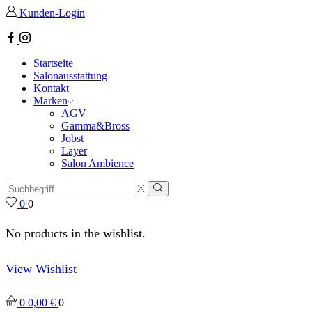
Kunden-Login
Startseite
Salonausstattung
Kontakt
Marken
AGV
Gamma&Bross
Jobst
Layer
Salon Ambience
0
0
No products in the wishlist.
View Wishlist
0
0,00
€
0